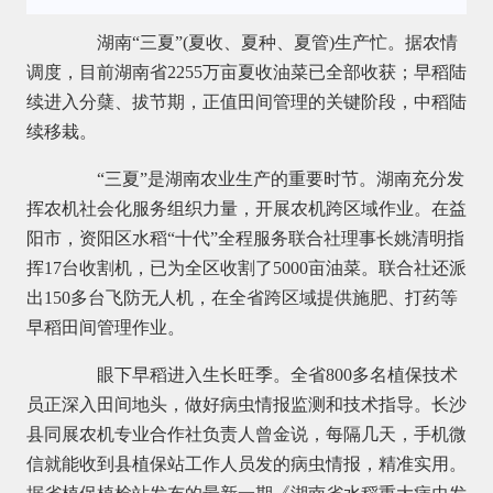
湖南“三夏”(夏收、夏种、夏管)生产忙。据农情
调度，目前湖南省2255万亩夏收油菜已全部收获；早稻陆
续进入分蘖、拔节期，正值田间管理的关键阶段，中稻陆
续移栽。
“三夏”是湖南农业生产的重要时节。湖南充分发
挥农机社会化服务组织力量，开展农机跨区域作业。在益
阳市，资阳区水稻“十代”全程服务联合社理事长姚清明指
挥17台收割机，已为全区收割了5000亩油菜。联合社还派
出150多台飞防无人机，在全省跨区域提供施肥、打药等
早稻田间管理作业。
眼下早稻进入生长旺季。全省800多名植保技术
员正深入田间地头，做好病虫情报监测和技术指导。长沙
县同展农机专业合作社负责人曾金说，每隔几天，手机微
信就能收到县植保站工作人员发的病虫情报，精准实用。