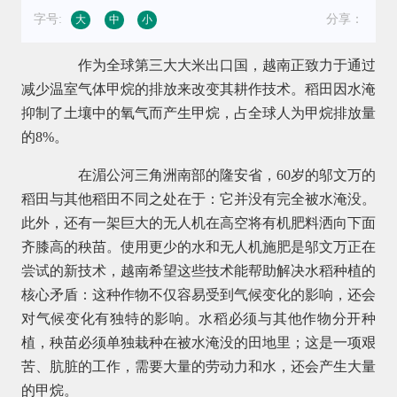
字号:
分享：
大
中
小
作为全球第三大大米出口国，越南正致力于通过
减少温室气体甲烷的排放来改变其耕作技术。稻田因水淹
抑制了土壤中的氧气而产生甲烷，占全球人为甲烷排放量
的8%。
在湄公河三角洲南部的隆安省，60岁的邬文万的
稻田与其他稻田不同之处在于：它并没有完全被水淹没。
此外，还有一架巨大的无人机在高空将有机肥料洒向下面
齐膝高的秧苗。使用更少的水和无人机施肥是邬文万正在
尝试的新技术，越南希望这些技术能帮助解决水稻种植的
核心矛盾：这种作物不仅容易受到气候变化的影响，还会
对气候变化有独特的影响。水稻必须与其他作物分开种
植，秧苗必须单独栽种在被水淹没的田地里；这是一项艰
苦、肮脏的工作，需要大量的劳动力和水，还会产生大量
的甲烷。