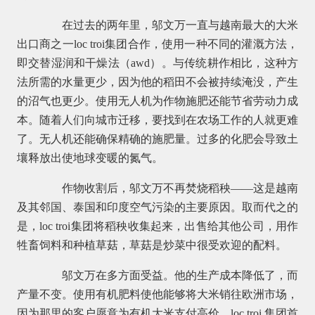
在过去的两年里，邬文万一直与越南最大的大米
出口商之一loc troi集团合作，使用一种不同的灌溉方法，
即交替湿润和干燥法（awd）。与传统耕作相比，这种方
法所需的水量更少，因为他的稻田不会被持续淹没，产生
的沼气也更少。使用无人机为作物施肥还能节省劳动力成
本。随着人们向城市迁移，要找到在农场工作的人就更难
了。无人机还能确保精确的施肥量。过多的化肥会导致土
壤释放出使地球变暖的氮气。
作物收割后，邬文万不再焚烧稻秧——这是越南
及其邻国、泰国和印度空气污染的主要原因。取而代之的
是，loc troi集团将稻秧收集起来，出售给其他公司，用作
牲畜饲料和种植草菇，草菇是炒菜中很受欢迎的配料。
邬文万在多方面受益。他的生产成本降低了，而
产量不变。使用有机肥料使他能够将大米销往欧洲市场，
因为那里的客户愿意为有机大米支付高价。loc troi 集团首