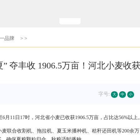
第一品牌
>
>
夏” 夺丰收 1906.5万亩！河北小麦收
字号:
大
中
小
11日17时，河北省小麦已收获1906.5万亩，占比达56%以上
麦联合收割机、拖拉机、夏玉米播种机、秸秆还田机等200余万台
”字，确保夏粮颗粒归仓，秋粮适时播种。