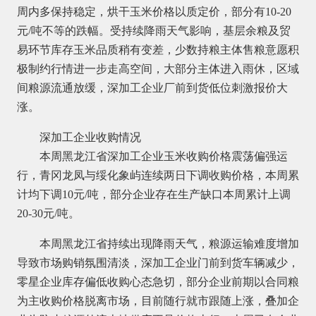
周内多保持稳定，烘干玉米价格以质定价，部分有10-20
元/吨不等的跌幅。受持续降雨天气影响，基层余粮及贸
易环节库存玉米品质稍有变差，少数持粮主体售粮意愿积
极制约行情进一步走高空间，大部分主体进入雨休，区域
间粮源流通放缓，深加工企业厂前到货低位刺激报价大
涨。
深加工企业收购情况
本周黑龙江省深加工企业玉米收购价格震荡偏强运
行，青冈龙凤与绥化象屿连续两日下调收购价格，本周累
计均下调10元/吨，部分企业存在生产缺口本周累计上调
20-30元/吨。
本周黑龙江省持续出现降雨天气，粮源运输难度增加
导致市场购销氛围清淡，深加工企业门前到货车辆减少，
零星企业库存偏低收购心态急切，部分企业前期以合同粮
为主收购价格脱离市场，目前随行就市跟随上涨，叠加企