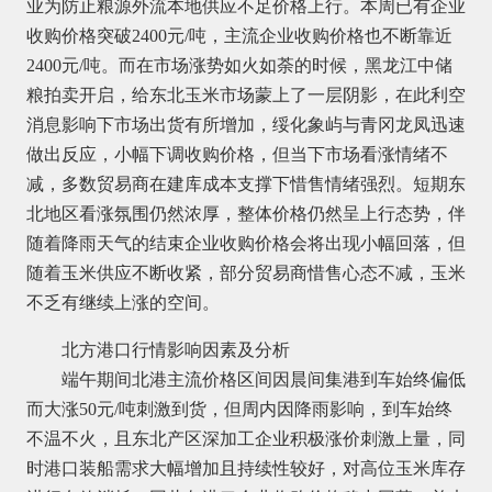
业为防止粮源外流本地供应不足价格上行。本周已有企业
收购价格突破2400元/吨，主流企业收购价格也不断靠近
2400元/吨。而在市场涨势如火如荼的时候，黑龙江中储
粮拍卖开启，给东北玉米市场蒙上了一层阴影，在此利空
消息影响下市场出货有所增加，绥化象屿与青冈龙凤迅速
做出反应，小幅下调收购价格，但当下市场看涨情绪不
减，多数贸易商在建库成本支撑下惜售情绪强烈。短期东
北地区看涨氛围仍然浓厚，整体价格仍然呈上行态势，伴
随着降雨天气的结束企业收购价格会将出现小幅回落，但
随着玉米供应不断收紧，部分贸易商惜售心态不减，玉米
不乏有继续上涨的空间。
北方港口行情影响因素及分析
端午期间北港主流价格区间因晨间集港到车始终偏低
而大涨50元/吨刺激到货，但周内因降雨影响，到车始终
不温不火，且东北产区深加工企业积极涨价刺激上量，同
时港口装船需求大幅增加且持续性较好，对高位玉米库存