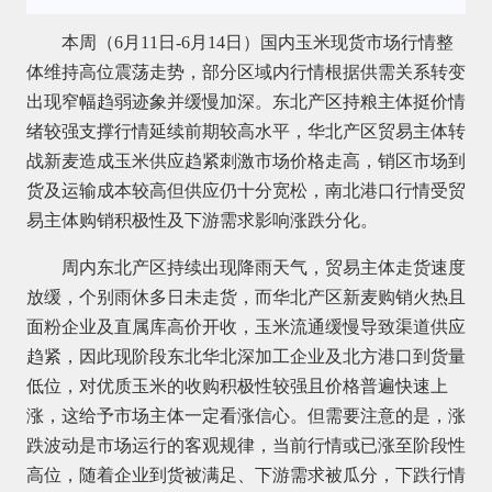
本周（6月11日-6月14日）国内玉米现货市场行情整
体维持高位震荡走势，部分区域内行情根据供需关系转变
出现窄幅趋弱迹象并缓慢加深。东北产区持粮主体挺价情
绪较强支撑行情延续前期较高水平，华北产区贸易主体转
战新麦造成玉米供应趋紧刺激市场价格走高，销区市场到
货及运输成本较高但供应仍十分宽松，南北港口行情受贸
易主体购销积极性及下游需求影响涨跌分化。
周内东北产区持续出现降雨天气，贸易主体走货速度
放缓，个别雨休多日未走货，而华北产区新麦购销火热且
面粉企业及直属库高价开收，玉米流通缓慢导致渠道供应
趋紧，因此现阶段东北华北深加工企业及北方港口到货量
低位，对优质玉米的收购积极性较强且价格普遍快速上
涨，这给予市场主体一定看涨信心。但需要注意的是，涨
跌波动是市场运行的客观规律，当前行情或已涨至阶段性
高位，随着企业到货被满足、下游需求被瓜分，下跌行情