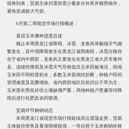
或将到来，贸易主体仍需按需少量多次补库并顺势操作，
避免造成较大亏损。
6月第二周现货市场行情概述：
基层玉米播种进度总述
截止本周黑龙江省降雨、冰雹、龙卷风等极端天气频
繁发生，其中强降雨发生在黑龙江省西南部，冰雹分散存
在于省内中西部，龙卷风主要发生在黑龙江省大庆市肇州
县。连续性降雨及冰雹天气导致低洼玉米田被淹没，岗地
玉米田不同程度积水，多数玉米苗倒伏折断，种植户田间
管理难度及花费增加。省内西部地区目前仍以干旱为主，
玉米苗长势良好但土壤缺墒严重，局地种植户普遍等待降
雨后进行化肥及农药喷洒。
贸易环节购销动态
本周黑龙江省现货市场行情延续高位震荡走势，贸易
主体挺价惜售及看涨情绪较强，一等自然干玉米购销价格