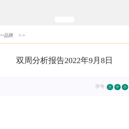
第一品牌
>
>
双周分析报告2022年9月8日
心
字号:
大
中
小