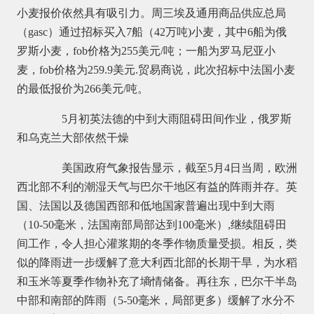
小麦报价依然具有吸引力。周三埃及通用商品供应总局
（gasc）通过招标买入7船（42万吨)小麦，其中6船为俄
罗斯小麦，fob价格为255美元/吨；一船为罗马尼亚小
麦，fob价格为259.9美元.贸易商说，此次招标中法国小麦
的最低报价为266美元/吨。
5月初英法德的中到大雨阻碍田间作业，俄罗斯
和乌克兰大部依然干燥
美国政府气象报告显示，截至5月4日当周，欧洲
西北部不利的潮湿天气与巴尔干地区有益的阵雨并存。英
国、法国以及德国西部和低地国家普遍出现中到大雨
（10-50毫米，法国南部局部达到100毫米）,继续阻碍田
间工作，令人担心灌浆期的冬季作物质量受损。相反，类
似的降雨进一步缓解了意大利西北部的长期干旱，为水稻
和玉米等夏季作物补充了墒情储备。再往东，巴尔干半岛
中部和南部的阵雨（5-50毫米，局部更多）缓解了水分不