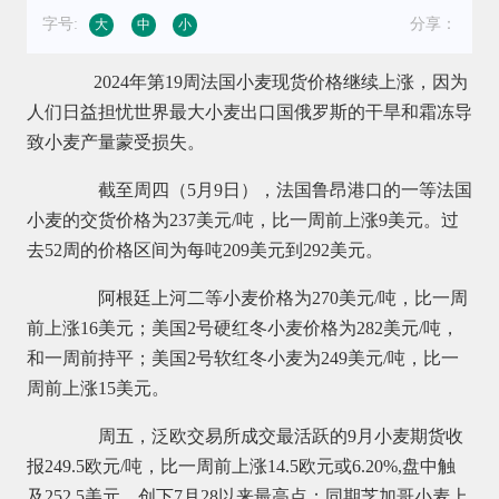
字号:
分享：
大
中
小
2024年第19周法国小麦现货价格继续上涨，因为
人们日益担忧世界最大小麦出口国俄罗斯的干旱和霜冻导
致小麦产量蒙受损失。
截至周四（5月9日），法国鲁昂港口的一等法国
小麦的交货价格为237美元/吨，比一周前上涨9美元。过
去52周的价格区间为每吨209美元到292美元。
阿根廷上河二等小麦价格为270美元/吨，比一周
前上涨16美元；美国2号硬红冬小麦价格为282美元/吨，
和一周前持平；美国2号软红冬小麦为249美元/吨，比一
周前上涨15美元。
周五，泛欧交易所成交最活跃的9月小麦期货收
报249.5欧元/吨，比一周前上涨14.5欧元或6.20%,盘中触
及252.5美元，创下7月28以来最高点；同期芝加哥小麦上