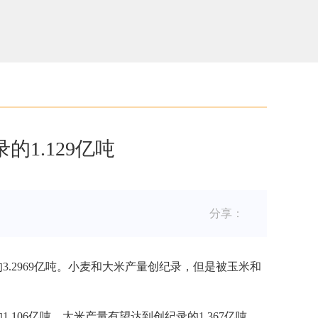
的1.129亿吨
分享：
3.2969亿吨。小麦和大米产量创纪录，但是被玉米和
1.106亿吨。大米产量有望达到创纪录的1.367亿吨，