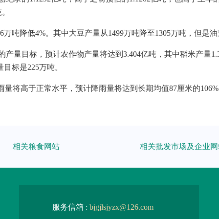
吨。
万吨降低4%。其中大豆产量从1499万吨降至1305万吨，但是油菜
产量目标，预计农作物产量将达到3.404亿吨，其中稻米产量1.
目标是225万吨。
雨量将高于正常水平，预计降雨量将达到长期均值87厘米的106
相关粮食网站
相关批发市场及企业网
服务信箱 :
bjgjlsjyzx@126.com