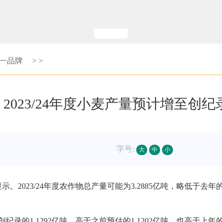
第一品牌
>
>
023/24年度小麦产量预计增至创纪录
字号:
大
中
小
23/24年度农作物总产量可能为3.2885亿吨，略低于去年的
录的1.1292亿吨，高于之前预估的1.1202亿吨，也高于上年的